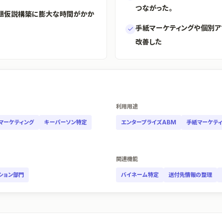
つながった。
題仮説構築に膨大な時間がかか
手紙マーケティングや個別
改善した
利用用途
マーケティング
キーパーソン特定
エンタープライズABM
手紙マーケテ
関連機能
ション部門
バイネーム特定
送付先情報の整理