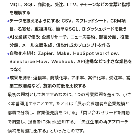
MQL、SQL、商談化、受注、LTV、チャーンなどの言葉と指標
を理解する
データを扱えるようにする: CSV、スプレッドシート、CRM項
目、名寄せ、重複排除、簡単なSQL、BIダッシュボードを扱う
AIを業務で使う: 企業リサーチ、ニュース要約、部署分類、役職
分類、メール文面生成、仮説作成のプロンプトを作る
自動化を組む: Zapier、Make、HubSpot workflow、
Salesforce Flow、Webhook、API連携などで小さな業務を
つなぐ
成果を測る: 返信率、商談化率、アポ率、案件化率、受注率、営
業工数削減など、施策の前後を比較する
最初の題材としておすすめなのは、1つの営業課題を選んで、小さ
く本番運用することです。たとえば「展示会参加者を企業規模と
部署で分類し、営業優先度をつける」「問い合わせリードを自動
で調査し、担当者にSlack通知する」「失注企業の再アプローチ
候補を毎週抽出する」といったものです。