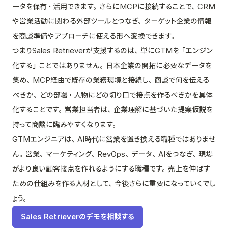
ータを保有・活用できます。さらにMCPに接続することで、CRM
や営業活動に関わる外部ツールとつなぎ、ターゲット企業の情報
を商談準備やアプローチに使える形へ変換できます。
つまりSales Retrieverが支援するのは、単にGTMを「エンジン
化する」ことではありません。日本企業の開拓に必要なデータを
集め、MCP経由で既存の業務環境と接続し、商談で何を伝える
べきか、どの部署・人物にどの切り口で接点を作るべきかを具体
化することです。営業担当者は、企業理解に基づいた提案仮説を
持って商談に臨みやすくなります。
GTMエンジニアは、AI時代に営業を置き換える職種ではありませ
ん。営業、マーケティング、RevOps、データ、AIをつなぎ、現場
がより良い顧客接点を作れるようにする職種です。売上を伸ばす
ための仕組みを作る人材として、今後さらに重要になっていくでし
ょう。
Sales Retrieverのデモを相談する