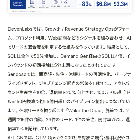
ElevenLabsでは、Growth / Revenue Strategy Opsがフォー
ム、プロダクト利用、Web訪問などのシグナルを組み合わせ、AI
でリードの適合度を判定する仕組みを作っています。結果として、
SQLは全体で50%増加し、Demand Gen経由のSQLは4倍、イ
ンバウンドの初回接触は5分未満になったとされています。
Sendosoでは、閉商談・失注・休眠リードの再活性化、パーソナ
ライズドギフト、ジョブチェンジ起点の営業を自動化し、アウトバ
ウンド生産性を10倍、返信率を20%向上させ、100万ドル超（1ド
ル=150円換算で約1.5億円超）のパイプライン創出につなげてい
ます。休眠リードを掘り起こす「Wake the Dead」施策では、2
週間で16件の商談、23件のリード、1件の受注、開封率75%、返
信率11%を記録しています。
A-LIGNでは、GTM Opsが2,000社を対象に競合利用状況やコ